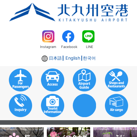
Instagram
Facebook
LINE
日本語
┃ English┃
한국어