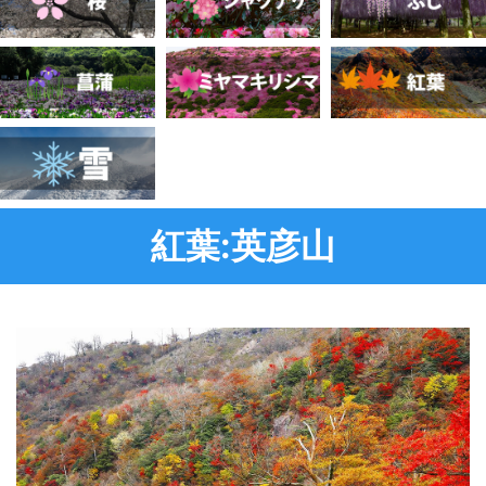
紅葉:英彦山