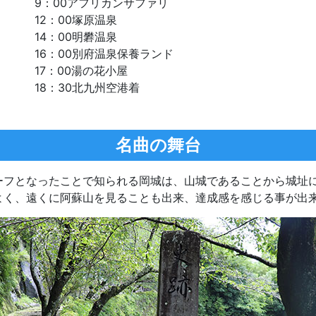
9：00アフリカンサファリ
12：00塚原温泉
14：00明礬温泉
16：00別府温泉保養ランド
17：00湯の花小屋
18：30北九州空港着
名曲の舞台
ーフとなったことで知られる岡城は、山城であることから城址
よく、遠くに阿蘇山を見ることも出来、達成感を感じる事が出